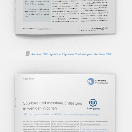
atacama | HKP digital – erfolgreiche Pilotierung mit der Salus BKK