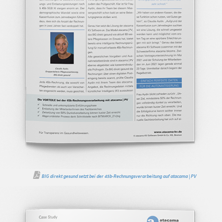
BIG direkt gesund setzt bei der 45b-Rechnungsverarbeitung auf atacama | PV