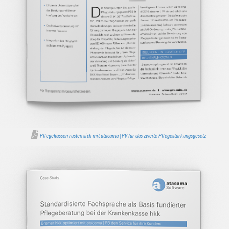
Pflegekassen rüsten sich mit atacama | PV für das zweite Pflegestärkungsgesetz