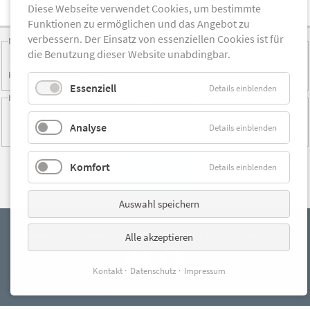
Diese Webseite verwendet Cookies, um bestimmte
Funktionen zu ermöglichen und das Angebot zu
verbessern. Der Einsatz von essenziellen Cookies ist für
Newsletter
die Benutzung dieser Website unabdingbar.
Ja, ich möchte den kostenlosen atacama | Newsletter für
Krankenkassen erhalten.
Essenziell
Details einblenden
Pflichtfeld
Hiermit melde ich mich für den folgenden Tag verbindlich an:
12.12.2023 - 10:30 bis 11:00 Uhr
Analyse
Details einblenden
18.12.2023 - 10:00 bis 10:30 Uhr
Komfort
Details einblenden
Absenden
Auswahl speichern
© atacama KV Software GmbH & Co. KG, Bremen. Alle Rechte vorbehalten.
Alle akzeptieren
Kontakt
Datenschutz
Impressum
Privatsphäre-Einstellungen