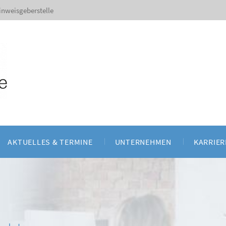
inweisgeberstelle
AKTUELLES & TERMINE
UNTERNEHMEN
KARRIER
nd Seminare
Aktuelles
Über uns
d Fallbearbeitung
Veranstaltungen und Seminare
Ansprechpartner
t und Fernwartung
Referenzen