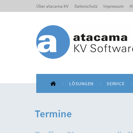
Über atacama KV
Datenschutz
Impressum
H
LÖSUNGEN
SERVICE
Für BITMARCK-Kassen
Schulungen u
Termine
Für oscare®-Kassen
Beleglesung un
Kundensuppor