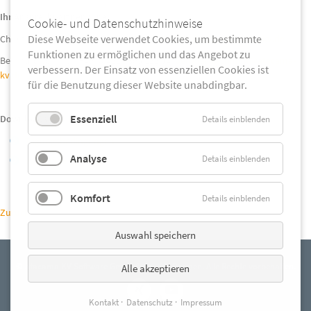
Ihr Ansprechpartner*innen:
Cookie- und Datenschutzhinweise
Diese Webseite verwendet Cookies, um bestimmte
Christin Daase, +49 (0)421 - 365 122 82,
christin.daase@atacama-kv.de
Funktionen zu ermöglichen und das Angebot zu
Bernhard Schmidt. +49 (0)421 - 365 122 84,
bernhard.schmidt@atacama-
verbessern. Der Einsatz von essenziellen Cookies ist
kv.de
für die Benutzung dieser Website unabdingbar.
Essenziell
Downloads:
Details einblenden
Tagungsbedingungen
Analyse
Details einblenden
vorläufige Agenda
Komfort
Details einblenden
Zurück
Auswahl speichern
© atacama KV Software GmbH & Co. KG, Bremen. Alle Rechte vorbehalten.
Alle akzeptieren
Kontakt
Datenschutz
Impressum