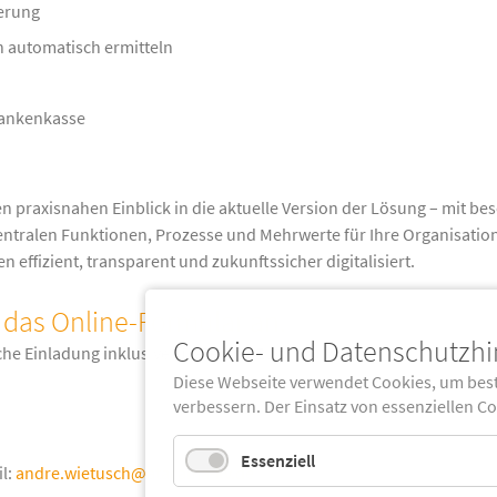
ierung
 automatisch ermitteln
Krankenkasse
n praxisnahen Einblick in die aktuelle Version der Lösung – mit b
entralen Funktionen, Prozesse und Mehrwerte für Ihre Organisatio
 effizient, transparent und zukunftssicher digitalisiert.
 das Online-Formular an.
Cookie- und Datenschutzh
iche Einladung inklusive MS-Teams-Zugangslink.
Diese Webseite verwendet Cookies, um bes
verbessern. Der Einsatz von essenziellen C
Essenziell
il:
andre.wietusch@atacama-kv.de