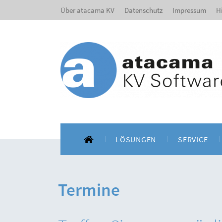
Über atacama KV
Datenschutz
Impressum
H
LÖSUNGEN
SERVICE
Für BITMARCK-Kassen
Schulungen u
Termine
Für oscare®-Kassen
Beleglesung un
Kundensuppor