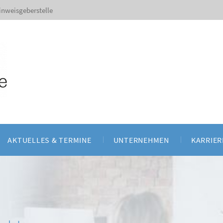
inweisgeberstelle
AKTUELLES & TERMINE
UNTERNEHMEN
KARRIER
nd Seminare
Aktuelles
Über uns
d Fallbearbeitung
Veranstaltungen und Seminare
Ansprechpartner
t und Fernwartung
Referenzen