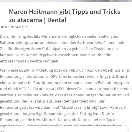
Maren Heitmann gibt Tipps und Tricks
zu atacama | Dental
30.01.2024 07:25
Die Einführung des EBZ-Verfahrens ermöglicht an vielen Stellen, die
Fallbearbeitung zu automatisieren und den Sachbearbeiter*innen mehr
Zeit für die eigentlichen Prüfaufgaben zu geben. Viele Einstellungen
können Sie im Dental-Regelwerk vornehmen, wenn Sie über die
entsprechenden Rechte verfügen.
Wenn eine EBZ-KFO-Mitteilung über den Abbruch bzw. den Abschluss einer
Behandlung in die atacama | GKV Suite importiert wird, erfolgt i. d. R. auch
eine automatische Zuordnung zu dem entsprechenden Behandlungsplan
und damit KFO-Fall in atacama | KFO. Dieser Fall kann automatisch beendet
werden. Das bedeutet konkret, dass das Behandlungsende-Datum im Fall
gesetzt und der Fallstatus auf „beendet“ geändert wird. Der
Behandlungsstatus wird dann auf "Abschluss mit Erfolg" bzw. "Abbruch"
gesetzt und der jeweilige Behandlungsstatus-Eintrag (von-Datum =
Behandlungsende bzw. Abbruch-Datum, bis-Datum = letzter Tag des
zugehörigen Quartals) wird erstellt, wenn die betreffende Einstellung