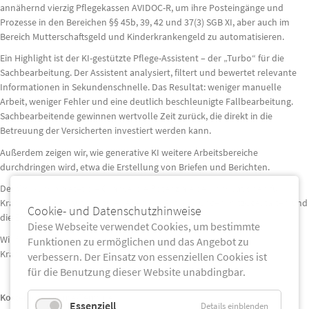
annähernd vierzig Pflegekassen AVIDOC-R, um ihre Posteingänge und
Prozesse in den Bereichen §§ 45b, 39, 42 und
37(3)
SGB XI, aber auch im
Bereich Mutterschaftsgeld und Kinderkrankengeld zu automatisieren.
Ein Highlight ist der KI-gestützte Pflege-Assistent – der „Turbo“ für die
Sachbearbeitung. Der Assistent analysiert, filtert und bewertet relevante
Informationen in Sekundenschnelle. Das Resultat: weniger manuelle
Arbeit, weniger Fehler und eine deutlich beschleunigte Fallbearbeitung.
Sachbearbeitende gewinnen wertvolle Zeit zurück, die direkt in die
Betreuung der Versicherten investiert werden kann.
Außerdem zeigen wir, wie generative KI weitere Arbeitsbereiche
durchdringen wird, etwa die Erstellung von Briefen und Berichten.
Der Workshop bietet die Chance, die Potenziale der Innovationen für
Krankenkassen hautnah zu erleben, die Entwicklungen mitzugestalten und
Cookie- und Datenschutzhinweise
die Effizienz nachhaltig zu steigern.
Diese Webseite verwendet Cookies, um bestimmte
Wir freuen uns darauf, gemeinsam mit Ihnen die Zukunft der
Funktionen zu ermöglichen und das Angebot zu
Krankenkassen zu gestalten!
verbessern. Der Einsatz von essenziellen Cookies ist
für die Benutzung dieser Website unabdingbar.
Kostenlose Online-Termine:
Essenziell
Details einblenden